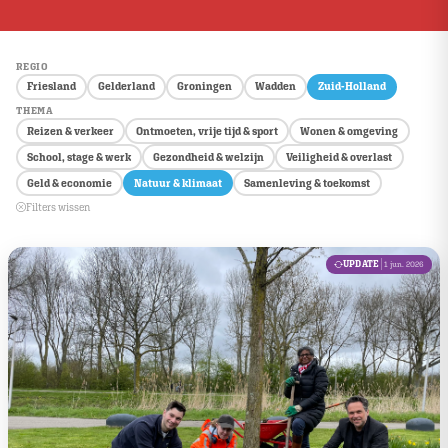
REGIO
Friesland
Gelderland
Groningen
Wadden
Zuid-Holland
THEMA
Reizen & verkeer
Ontmoeten, vrije tijd & sport
Wonen & omgeving
School, stage & werk
Gezondheid & welzijn
Veiligheid & overlast
Geld & economie
Natuur & klimaat
Samenleving & toekomst
Filters wissen
UPDATE
1 jun. 2026