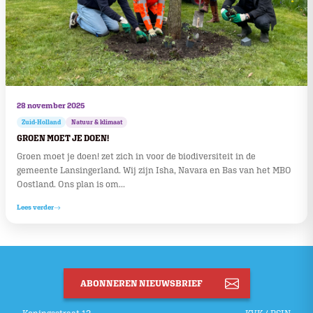
28 november 2025
Zuid-Holland
Natuur & klimaat
GROEN MOET JE DOEN!
Groen moet je doen! zet zich in voor de biodiversiteit in de
gemeente Lansingerland. Wij zijn Isha, Navara en Bas van het MBO
Oostland. Ons plan is om...
Lees verder
ABONNEREN NIEUWSBRIEF