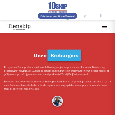
Meld je aan voor 10 jaar Tienskip!
Onze
Ereburgers
Dit zijn onze Ereburgers! Allemaal verschillende groepjes jonge studenten die na een Tienskipdag
doorgaan met hun initiatief. Zo zijn ze actief bezig om hun eigen omgeving een stukje beter, mooier of
gelijkwaardiger te krijgen en dat met hun eigen ideeën! En wij? Wij helpen daarbij!
Hieronder lees je de verhalen van onze Ereburgers. Een initiatief volgen dat je interessant vindt? Laat je
e-mailadres achter op de desbetreffende pagina en ontvang updates van de groep. Leuk om te lezen,
want zij doen er echt zelf wat aan!