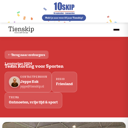
Meld je aan voor 10 jaar Tienskip!
Terug naar ereburgers
1 augustus 2024
Team Korting voor Sporten
CONTACTPERSOON
REGIO
Jeppe Kok
Friesland
jeppe@tienskip.nl
THEMA
Ontmoeten, vrije tijd & sport