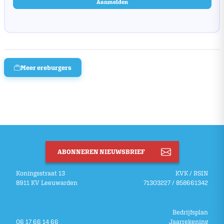
Aanmelden
Meer ereburgers
ABONNEREN NIEUWSBRIEF
Koningsstraat 13
KVK / RSIN
8911 KV Leeuwarden
71303227 / 858661342
Bedrijfsplan
06 17 66 14 66
Jaarrekening