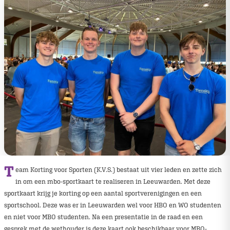
T
eam Korting voor Sporten (K.V.S.) bestaat uit vier leden en zette zich
in om een mbo-sportkaart te realiseren in Leeuwarden. Met deze
sportkaart krijg je korting op een aantal sportverenigingen en een
sportschool. Deze was er in Leeuwarden wel voor HBO en WO studenten
en niet voor MBO studenten. Na een presentatie in de raad en een
gesprek met de wethouder is deze kaart ook beschikbaar voor MBO-